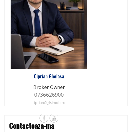
Ciprian Ghelasa
Broker Owner
0736626900
ciprian@glsimob.ro
Contacteaza-ma