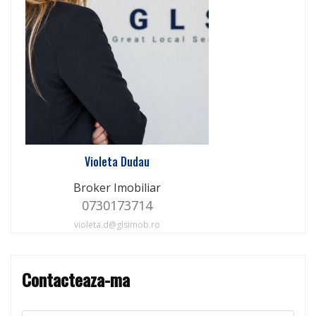
Violeta Dudau
Broker Imobiliar
0730173714
violeta.d@glsimob.ro
Contacteaza-ma