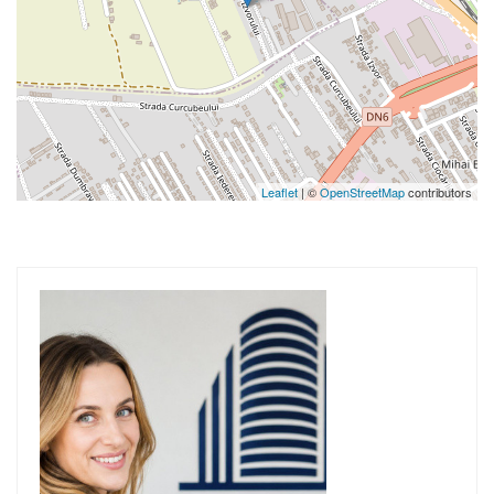
Leaflet
| ©
OpenStreetMap
contributors