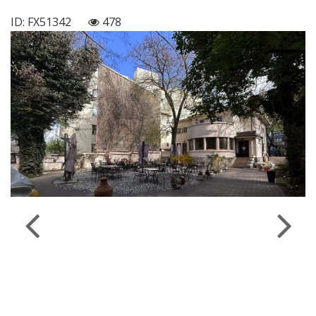
ID: FX51342
478