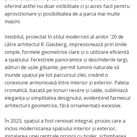
oferind astfel nu doar vizibilitate ci și acces facil pentru
aprovizionare și posibilitatea de a parca mai multe
mașini.
Imobilul, proiectat în stilul modernist al anilor '20 de
către arhitectul R. Glasberg, impresionează prin liniile
simple, formele geometrice clare și o utilizare eficientă
a spațiului. Ferestrele panoramice și deschiderile largi,
alături de ușile glisante, permit luminii naturale să
inunde spațiul pe tot parcursul zilei, creând o
conexiune armonioasă între interior și exterior. Paleta
cromatică, bazată pe tonuri neutre și calde, subliniază
eleganța și simplitatea designului, evidențiind farmecul
arhitecturii geometrice, fără ornamentații excesive.
În 2023, spațiul a fost renovat integral, proces care a
inclus modernizarea spațiului interior și exterior,
instalarea unei centrale proprii cu boiler, schimbarea