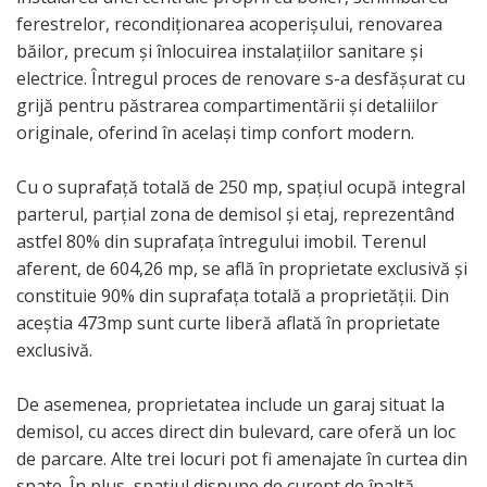
ferestrelor, recondiționarea acoperișului, renovarea
băilor, precum și înlocuirea instalațiilor sanitare și
electrice. Întregul proces de renovare s-a desfășurat cu
grijă pentru păstrarea compartimentării și detaliilor
originale, oferind în același timp confort modern.
Cu o suprafață totală de 250 mp, spațiul ocupă integral
parterul, parțial zona de demisol și etaj, reprezentând
astfel 80% din suprafața întregului imobil. Terenul
aferent, de 604,26 mp, se află în proprietate exclusivă și
constituie 90% din suprafața totală a proprietății. Din
aceștia 473mp sunt curte liberă aflată în proprietate
exclusivă.
De asemenea, proprietatea include un garaj situat la
demisol, cu acces direct din bulevard, care oferă un loc
de parcare. Alte trei locuri pot fi amenajate în curtea din
spate. În plus, spațiul dispune de curent de înaltă