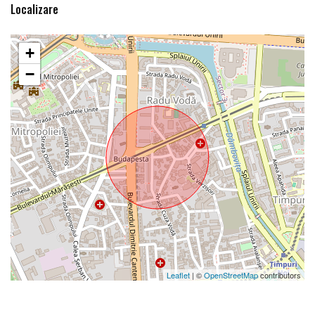
Localizare
+
−
Leaflet
| ©
OpenStreetMap
contributors