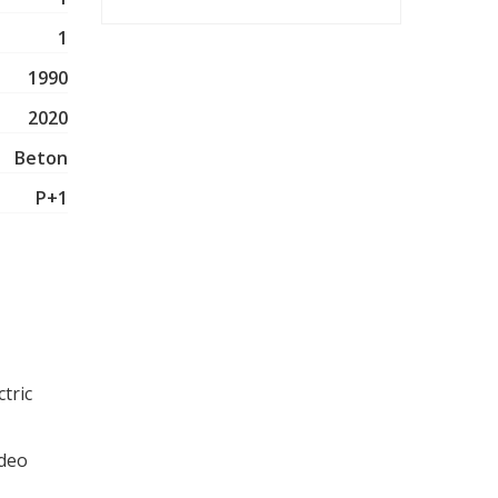
1
1990
2020
Beton
P+1
tric
deo