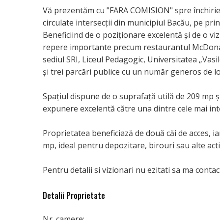
Vă prezentăm cu "FARA COMISION" spre închirier
circulate intersecții din municipiul Bacău, pe pr
Beneficiind de o poziționare excelentă și de o viz
repere importante precum restaurantul McDonald’
sediul SRI, Liceul Pedagogic, Universitatea „Vas
și trei parcări publice cu un număr generos de lo
Spațiul dispune de o suprafață utilă de 209 mp și
expunere excelentă către una dintre cele mai inte
Proprietatea beneficiază de două căi de acces, ia
mp, ideal pentru depozitare, birouri sau alte act
Pentru detalii si vizionari nu ezitati sa ma contact
Detalii Proprietate
Nr. camere: