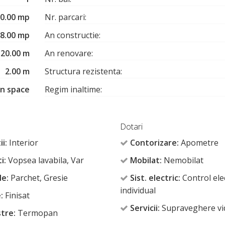
0.00 mp
Nr. parcari:
8.00 mp
An constructie:
20.00 m
An renovare:
2.00 m
Structura rezistenta:
n space
Regim inaltime:
Dotari
ii:
Interior
Contorizare:
Apometre
i:
Vopsea lavabila, Var
Mobilat:
Nemobilat
le:
Parchet, Gresie
Sist. electric:
Control elec
individual
:
Finisat
Servicii:
Supraveghere vi
tre:
Termopan