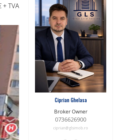
€
+ TVA
Ciprian Ghelasa
Broker Owner
0736626900
ciprian@glsimob.ro