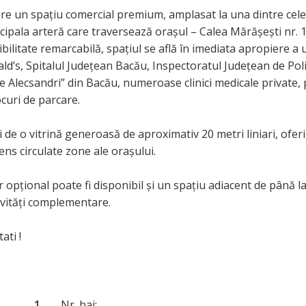
e un spațiu comercial premium, amplasat la una dintre cele
incipala arteră care traversează orașul – Calea Mărășești nr. 
ibilitate remarcabilă, spațiul se află în imediata apropiere a
s, Spitalul Județean Bacău, Inspectoratul Județean de Poli
ile Alecsandri” din Bacău, numeroase clinici medicale private
curi de parcare.
 de o vitrină generoasă de aproximativ 20 metri liniari, ofer
ns circulate zone ale orașului.
r opțional poate fi disponibil și un spațiu adiacent de până l
ivități complementare.
ati !
1
Nr. bai: