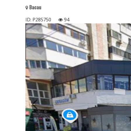
Bacau
ID: P285750
94