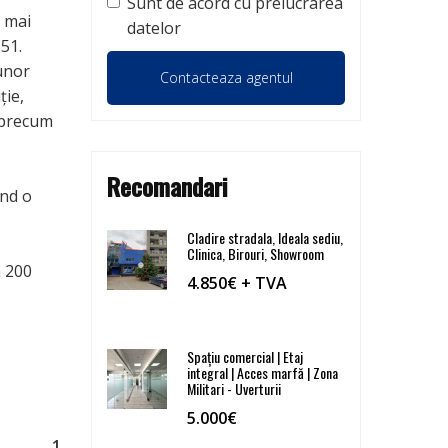
Sunt de acord cu prelucrarea
 mai
datelor
151.
 unor
ție,
, precum
Recomandari
ind o
Cladire stradala, Ideala sediu,
Clinica, Birouri, Showroom
a 200
4.850€
+ TVA
Spațiu comercial | Etaj
integral | Acces marfă | Zona
Militari - Uverturii
5.000€
1