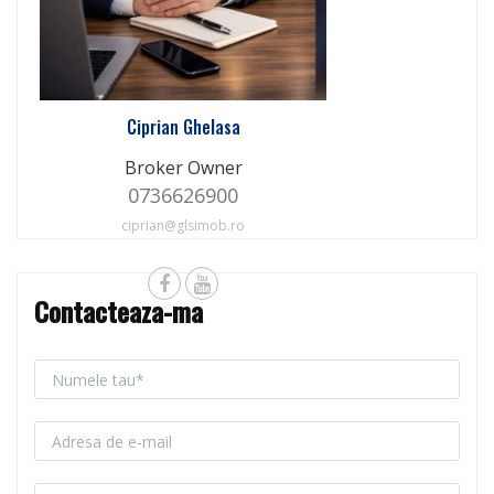
Ciprian Ghelasa
Broker Owner
0736626900
ciprian@glsimob.ro
Contacteaza-ma