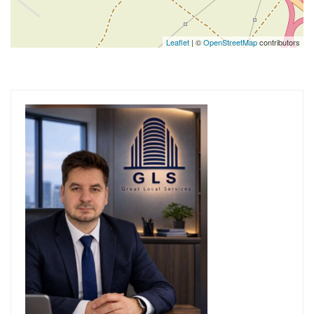
Leaflet
| ©
OpenStreetMap
contributors