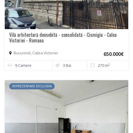
Vilă arhitectură deosebită - consolidată - Cismigiu - Calea
Victoriei - Romana
Bucuresti, Calea Victoriei
650.000€
2
9 Camere
3 Bai
270 m
REPREZENTARE EXCLUSIVA