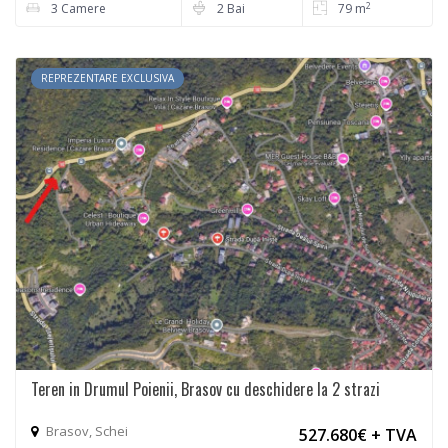
2
3 Camere
2 Bai
79 m
REPREZENTARE EXCLUSIVA
Teren in Drumul Poienii, Brasov cu deschidere la 2 strazi
Brasov, Schei
527.680€
+ TVA