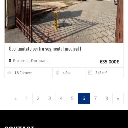
Oportunitate pentru segmentul medical !
Bucuresti, Dorobanti
635.000€
2
16 Camere
4 Bai
343 m
«
1
2
3
4
5
6
7
8
»