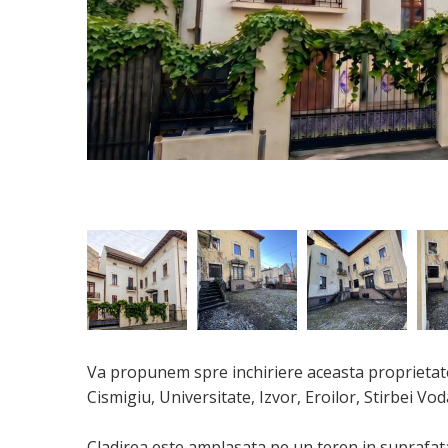
Va propunem spre inchiriere aceasta proprietate 
Cismigiu, Universitate, Izvor, Eroilor, Stirbei Vod
Cladirea este amplasata pe un teren in suprafat