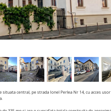
situata central, pe strada Ionel Perlea Nr 14, cu acces usor
a.
a de 335 mp si are o suprafata totala construita de aproxima