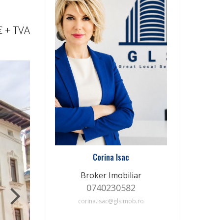
€
+ TVA
Corina Isac
Broker Imobiliar
0740230582
corina.isac@glsimob.ro