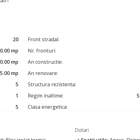
ti !
20
Front stradal:
0.00 mp
Nr. fronturi:
0.00 mp
An constructie:
5.00 mp
An renovare:
5
Structura rezistenta:
1
Regim inaltime:
S
5
Clasa energetica:
Dotari