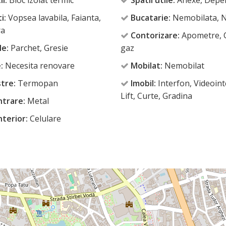
ii:
Bloc izolat termic
Spatii utile:
Anexe, Depe
i:
Vopsea lavabila, Faianta,
Bucatarie:
Nemobilata, N
a
Contorizare:
Apometre, 
le:
Parchet, Gresie
gaz
:
Necesita renovare
Mobilat:
Nemobilat
tre:
Termopan
Imobil:
Interfon, Videoint
Lift, Curte, Gradina
ntrare:
Metal
nterior:
Celulare