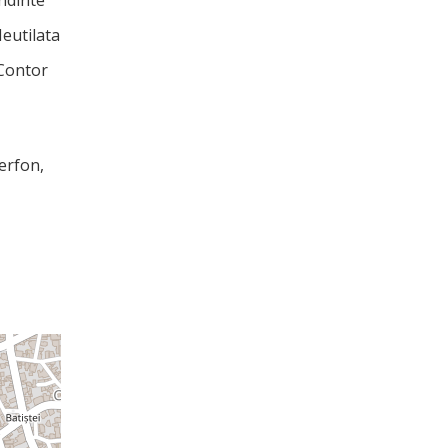
ndinte
eutilata
Contor
erfon,