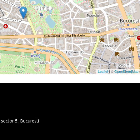
Leaflet
| ©
OpenStreetMap
, sector 5, Bucuresti