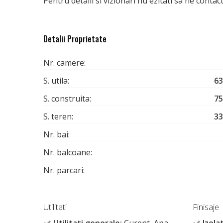
Pentru detalii si vizionari nu ezitati sa ne contacta
Detalii Proprietate
Nr. camere:
S. utila:
63
S. construita:
75
S. teren:
33
Nr. bai:
Nr. balcoane:
Nr. parcari:
Utilitati
Finisaje