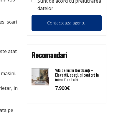
Sunt de acord cu prelucrarea
datelor
s, scari
ste atat
Recomandari
Vilă de lux în Dorobanți –
 masini.
Eleganță, spațiu și confort în
inima Capitalei
ietar, in
7.900€
jata pe