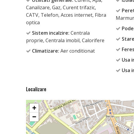
Utilitati generale:
Curent, Apa,
Izolat
Canalizare, Gaz, Curent trifazic,
Peret
CATV, Telefon, Acces internet, Fibra
Marmur
optica
Pode
Sistem incalzire:
Centrala
Stare
proprie, Centrala imobil, Calorifere
Feres
Climatizare:
Aer conditionat
Usa i
Usa i
Localizare
+
−