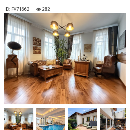
ID: FX71662
282