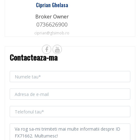
Ciprian Ghelasa
Broker Owner
0736626900
ciprian@glsimob.ro
Contacteaza-ma