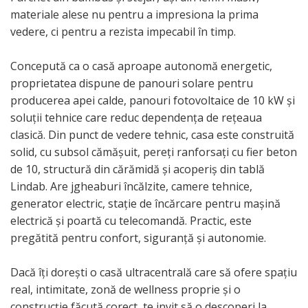
materiale alese nu pentru a impresiona la prima
vedere, ci pentru a rezista impecabil în timp.
Concepută ca o casă aproape autonomă energetic,
proprietatea dispune de panouri solare pentru
producerea apei calde, panouri fotovoltaice de 10 kW și
soluții tehnice care reduc dependența de rețeaua
clasică. Din punct de vedere tehnic, casa este construită
solid, cu subsol cămășuit, pereți ranforsați cu fier beton
de 10, structură din cărămidă și acoperiș din tablă
Lindab. Are jgheaburi încălzite, camere tehnice,
generator electric, stație de încărcare pentru mașină
electrică și poartă cu telecomandă. Practic, este
pregătită pentru confort, siguranță și autonomie.
Dacă îți dorești o casă ultracentrală care să ofere spațiu
real, intimitate, zonă de wellness proprie și o
construcție făcută corect, te invit să o descoperi la