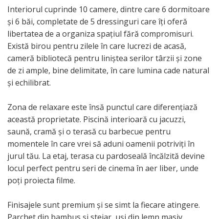
Interiorul cuprinde 10 camere, dintre care 6 dormitoare
și 6 băi, completate de 5 dressinguri care îți oferă
libertatea de a organiza spațiul fără compromisuri.
Există birou pentru zilele în care lucrezi de acasă,
cameră bibliotecă pentru liniștea serilor târzii și zone
de zi ample, bine delimitate, în care lumina cade natural
și echilibrat.
Zona de relaxare este însă punctul care diferențiază
această proprietate. Piscină interioară cu jacuzzi,
saună, cramă și o terasă cu barbecue pentru
momentele în care vrei să aduni oamenii potriviți în
jurul tău. La etaj, terasa cu pardoseală încălzită devine
locul perfect pentru seri de cinema în aer liber, unde
poți proiecta filme.
Finisajele sunt premium și se simt la fiecare atingere.
Parchet din bambus și stejar, uși din lemn masiv,