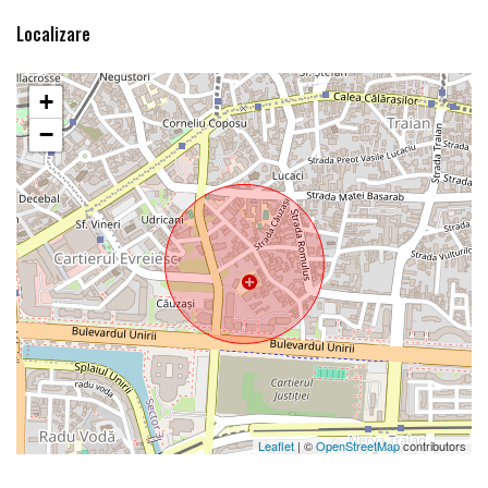
Localizare
+
−
Leaflet
| ©
OpenStreetMap
contributors