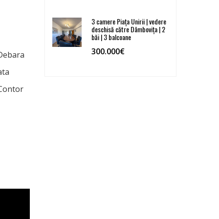
3 camere Piața Unirii | vedere
deschisă către Dâmbovița | 2
băi | 3 balcoane
300.000€
 Debara
ata
Contor