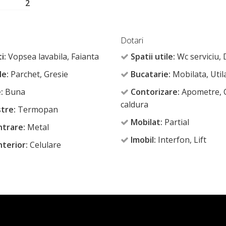
2
Dotari
i:
Vopsea lavabila, Faianta
Spatii utile:
Wc serviciu,
le:
Parchet, Gresie
Bucatarie:
Mobilata, Util
:
Buna
Contorizare:
Apometre, 
caldura
tre:
Termopan
Mobilat:
Partial
ntrare:
Metal
Imobil:
Interfon, Lift
nterior:
Celulare