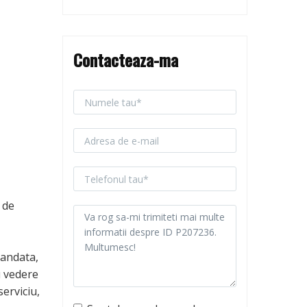
Contacteaza-ma
 de
mandata,
u vedere
erviciu,