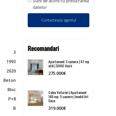
Sunt de acord cu prelucrarea
datelor
Recomandari
3
1993
Apartament 3 camere | 67 mp
utili | SOHO Unirii
2020
275.000€
Beton
Bloc
Calea Victoriei | Apartament
140 mp, 5 camere | Imobil Art
P+8
Deco
B
319.000€