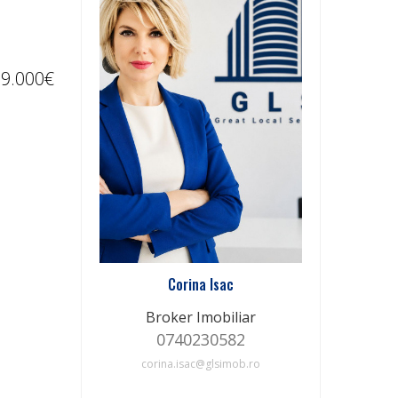
9.000€
Corina Isac
Broker Imobiliar
0740230582
corina.isac@glsimob.ro