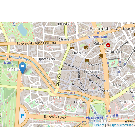
Leaflet
| ©
OpenStreetMap