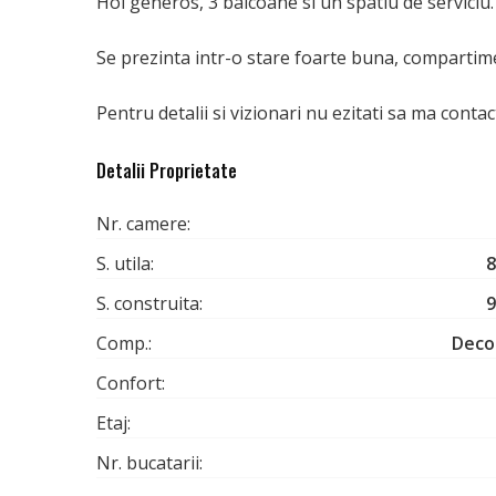
Hol generos, 3 balcoane si un spatiu de serviciu.
Se prezinta intr-o stare foarte buna, compartime
Pentru detalii si vizionari nu ezitati sa ma contact
Detalii Proprietate
Nr. camere:
S. utila:
8
S. construita:
9
Comp.:
Deco
Confort:
Etaj:
Nr. bucatarii: