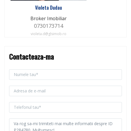
Violeta Dudau
Broker Imobiliar
0730173714
violeta.d@glsimob.ro
Contacteaza-ma