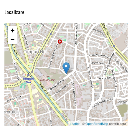
Localizare
+
−
Leaflet
| ©
OpenStreetMap
contributors