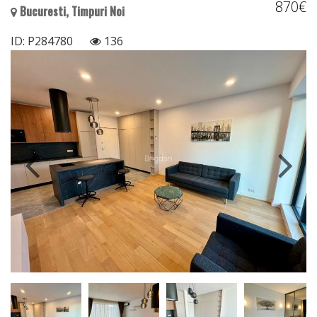
870€
Bucuresti, Timpuri Noi
ID: P284780
136